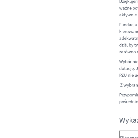
Dziękujem
ważne pot
aktywnie 
Fundacja 
kierowane
adekwatno
dziś, by 
zarówno m
Wybór nie
dotację. 
PZU nie u
Z wybrany
Przypomin
pośredni
Wykaz
Filharmo