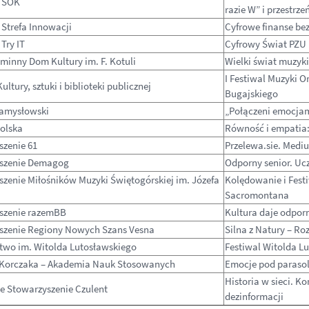
 SOK
razie W” i przestrz
Strefa Innowacji
Cyfrowe finanse bez
Try IT
Cyfrowy Świat PZU
minny Dom Kultury im. F. Kotuli
Wielki świat muzyk
I Festiwal Muzyki O
ultury, sztuki i biblioteki publicznej
Bugajskiego
amysłowski
„Połączeni emocja
Polska
Równość i empatia:
szenie 61
Przelewa.sie. Medi
szenie Demagog
Odporny senior. Ucz
zenie Miłośników Muzyki Świętogórskiej im. Józefa
Kolędowanie i Fest
Sacromontana
szenie razemBB
Kultura daje odpor
szenie Regiony Nowych Szans Vesna
Silna z Natury – R
two im. Witolda Lutosławskiego
Festiwal Witolda L
 Korczaka – Akademia Nauk Stosowanych
Emocje pod paraso
Historia w sieci. K
e Stowarzyszenie Czulent
dezinformacji