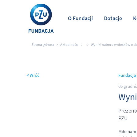
O Fundacji
Dotacje
K
Strona główna
Aktualności
Wyniki naboru wniosków o do
< Wróć
Fundacja
05 grudni
Wyni
Prezent
PZU
Miło nam 