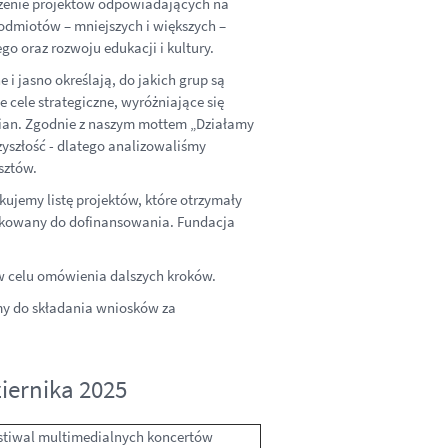
rzenie projektów odpowiadających na
podmiotów – mniejszych i większych –
go oraz rozwoju edukacji i kultury.
i jasno określają, do jakich grup są
 cele strategiczne, wyróżniające się
ian. Zgodnie z naszym mottem „Działamy
zyszłość - dlatego analizowaliśmy
sztów.
kujemy listę projektów, które otrzymały
lifikowany do dofinansowania. Fundacja
w celu omówienia dalszych kroków.
my do składania wniosków za
iernika 2025
festiwal multimedialnych koncertów