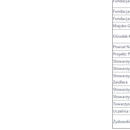
Fundacja
Fundacja 
Fundacja 
Miejsko G
Ośrodek K
Powiat N
Projekt: 
Stowarzy
Stowarzy
Stowarzys
Zeidlera
Stowarzy
Stowarzy
Towarzys
Uczelnia
Żydowski