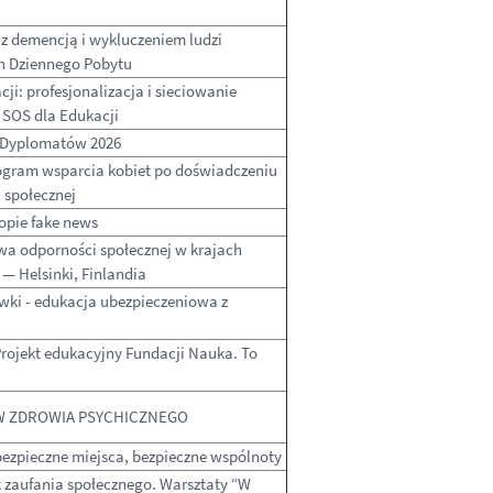
z demencją i wykluczeniem ludzi
h Dziennego Pobytu
cji: profesjonalizacja i sieciowanie
 SOS dla Edukacji
 Dyplomatów 2026
rogram wsparcia kobiet po doświadczeniu
 społecznej
opie fake news
a odporności społecznej w krajach
— Helsinki, Finlandia
ówki - edukacja ubezpieczeniowa z
 Projekt edukacyjny Fundacji Nauka. To
W ZDROWIA PSYCHICZNEGO
bezpieczne miejsca, bezpieczne wspólnoty
k zaufania społecznego. Warsztaty “W