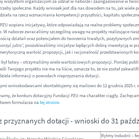
y wszystkim organizacjom za udział w naborze i zaangażowanie w two
rzeby społeczne. Każdy wniosek jest dla nas dowodem na to, jak wiele 
działa na rzecz wzmacniania kompetencji przyszłości, kapitału społeczne
PZU wspiera inicjatywy, które odpowiadają na realne problemy społeczne 
. W naborze zwracaliśmy szczególną uwagę na projekty realizujące nasze
ścią działań oraz potencjałem do tworzenia trwałych, pozytywnych zm
tworzyć jutro”, poszukiwaliśmy inicjatyw będących dobrą inwestycją w pr
erytoryczną wartość propozycji, jak i racjonalność przedstawionych ko
 był łatwy – otrzymaliśmy wiele wartościowych propozycji. Poniżej publi
Jeśli Twojego projektu nie ma na liście, oznacza to, że nie został zakwa
dziela informacji o powodach nieprzyznania dotacji.
mi wnioskodawcami skontaktujemy się mailowo do 12 grudnia 2025 r. 
amy, że konkurs dotacyjny Fundacji PZU ma charakter ciągły. Zachęca
ctwem formularza na
tej stronie.
 przyznanych dotacji - wnioski do 31 paźdz
Rytmy Industrii – 
nia Śląska im. Henryka Mikołaja Góreckiego