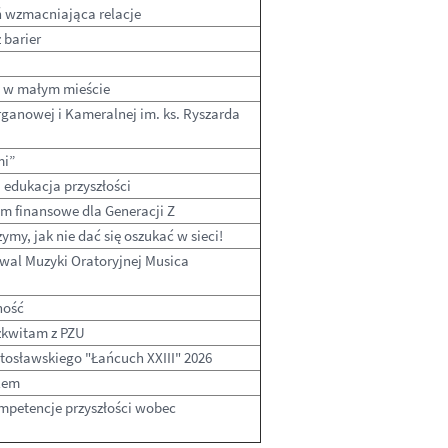
eń wzmacniająca relacje
 barier
i w małym mieście
rganowej i Kameralnej im. ks. Ryszarda
mi”
 edukacja przyszłości
um finansowe dla Generacji Z
ymy, jak nie dać się oszukać w sieci!
iwal Muzyki Oratoryjnej Musica
ność
ozkwitam z PZU
utosławskiego "Łańcuch XXIII" 2026
lem
ompetencje przyszłości wobec