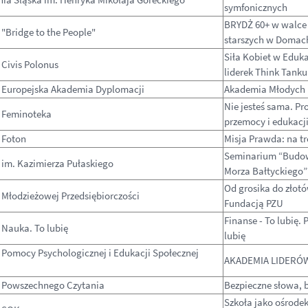
symfonicznych
BRYDŻ 60+ w walce 
"Bridge to the People"
starszych w Domac
Siła Kobiet w Eduka
Civis Polonus
liderek Think Tanku
 Europejska Akademia Dyplomacji
Akademia Młodych
Nie jesteś sama. P
 Feminoteka
przemocy i edukacji
 Foton
Misja Prawda: na tr
Seminarium “Budow
 im. Kazimierza Pułaskiego
Morza Bałtyckiego” 
Od grosika do złot
Młodzieżowej Przedsiębiorczości
Fundacją PZU
Finanse - To lubię.
 Nauka. To lubię
lubię
 Pomocy Psychologicznej i Edukacji Społecznej
AKADEMIA LIDERÓ
 Powszechnego Czytania
Bezpieczne słowa, 
Szkoła jako ośrode