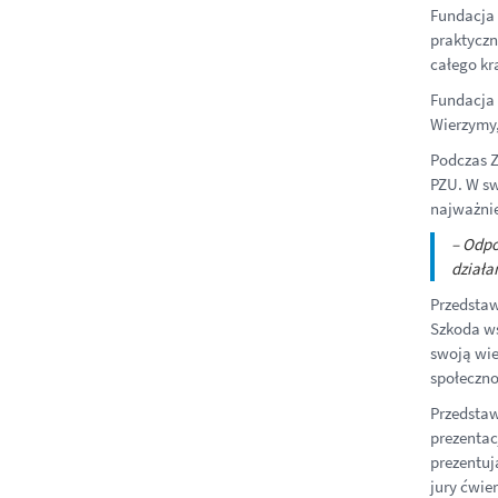
Fundacja 
praktyczn
całego kr
Fundacja 
Wierzymy,
Podczas Z
PZU. W sw
najważnie
– Odpo
działa
Przedstaw
Szkoda ws
swoją wie
społeczno
Przedstaw
prezentac
prezentuj
jury ćwie