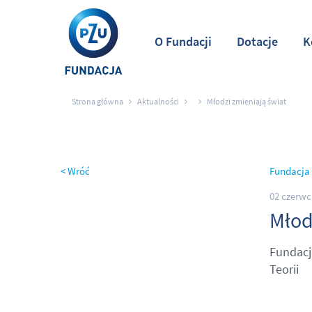
O Fundacji
Dotacje
K
Strona główna
Aktualności
Młodzi zmieniają świat
< Wróć
Fundacja
02 czerwc
Młod
Fundacj
Teorii