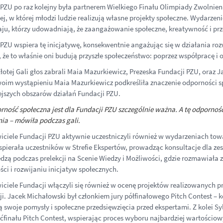
PZU po raz kolejny była partnerem Wielkiego Finału Olimpiady Zwolnieni 
ej, w której młodzi ludzie realizują własne projekty społeczne. Wydarzeni
aju, którzy udowadniają, że zaangażowanie społeczne, kreatywność i prz
PZU wspiera tę inicjatywę, konsekwentnie angażując się w działania ro
 że to właśnie oni budują przyszłe społeczeństwo: poprzez współpracę i
łotej Gali głos zabrali Maia Mazurkiewicz, Prezeska Fundacji PZU, oraz 
oim wystąpieniu Maia Mazurkiewicz podkreśliła znaczenie odporności spo
jszych obszarów działań Fundacji PZU.
rność społeczna jest dla Fundacji PZU szczególnie ważna. A tę odporność
nia – mówiła podczas gali.
iciele Fundacji PZU aktywnie uczestniczyli również w wydarzeniach tow
pierała uczestników w Strefie Ekspertów, prowadząc konsultacje dla zes
dzą podczas prelekcji na Scenie Wiedzy i Możliwości, gdzie rozmawiała
ści i rozwijaniu inicjatyw społecznych.
iciele Fundacji włączyli się również w ocenę projektów realizowanych p
ji. Jacek Michałowski był członkiem jury półfinałowego Pitch Contest – 
ą swoje pomysły i społeczne przedsięwzięcia przed ekspertami. Z kolei S
rćfinału Pitch Contest, wspierając proces wyboru najbardziej wartościow