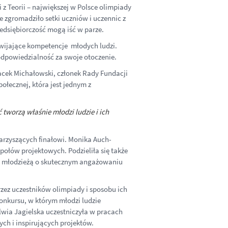
z Teorii – największej w Polsce olimpiady
e zgromadziło setki uczniów i uczennic z
edsiębiorczość mogą iść w parze.
zwijające kompetencje młodych ludzi.
 odpowiedzialność za swoje otoczenie.
Jacek Michałowski, członek Rady Fundacji
łecznej, która jest jednym z
 tworzą właśnie młodzi ludzie i ich
arzyszących finałowi. Monika Auch-
połów projektowych. Podzieliła się także
 z młodzieżą o skutecznym angażowaniu
rzez uczestników olimpiady i sposobu ich
konkursu, w którym młodzi ludzie
ylwia Jagielska uczestniczyła w pracach
ych i inspirujących projektów.